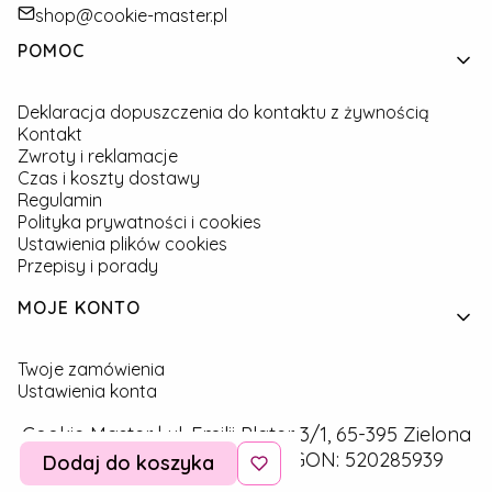
shop@cookie-master.pl
Linki w stopce
POMOC
Deklaracja dopuszczenia do kontaktu z żywnością
Kontakt
Zwroty i reklamacje
Czas i koszty dostawy
Regulamin
Polityka prywatności i cookies
Ustawienia plików cookies
Przepisy i porady
MOJE KONTO
Twoje zamówienia
Ustawienia konta
Cookie Master | ul. Emilii Plater 3/1, 65-395 Zielona
Góra | NIP: 9291757160 | REGON: 520285939
Dodaj do koszyka