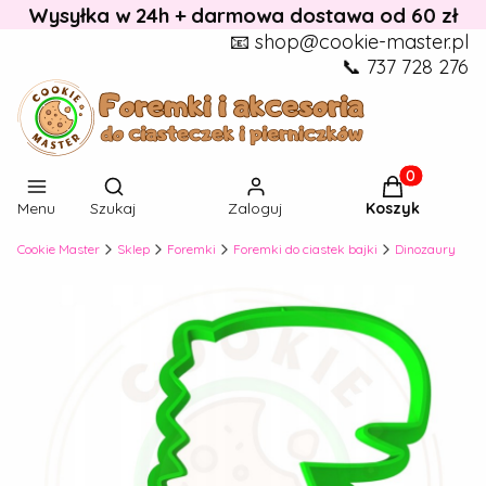
Wysyłka w 24h + darmowa dostawa od 60 zł
📧 shop@cookie-master.pl
📞 737 728 276
Otwórz wyszukiwarkę
Produkty w k
Menu
Szukaj
Zaloguj
Koszyk
Cookie Master
Sklep
Foremki
Foremki do ciastek bajki
Dinozaury