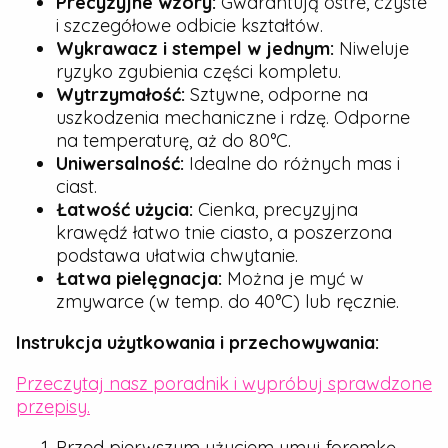
Precyzyjne wzory:
Gwarantują ostre, czyste
i szczegółowe odbicie kształtów.
Wykrawacz i stempel w jednym:
Niweluje
ryzyko zgubienia części kompletu.
Wytrzymałość:
Sztywne, odporne na
uszkodzenia mechaniczne i rdzę. Odporne
na temperaturę, aż do 80°C.
Uniwersalność:
Idealne do różnych mas i
ciast.
Łatwość użycia:
Cienka, precyzyjna
krawędź łatwo tnie ciasto, a poszerzona
podstawa ułatwia chwytanie.
Łatwa pielęgnacja:
Można je myć w
zmywarce (w temp. do 40°C) lub ręcznie.
Instrukcja użytkowania i przechowywania:
Przeczytaj nasz poradnik i wypróbuj sprawdzone
przepisy.
Przed pierwszym użyciem umyj foremkę