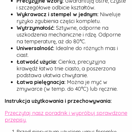
Precyzyjne wzory:
Gwarantują ostre, czyste
i szczegółowe odbicie kształtów.
Wykrawacz i stempel w jednym:
Niweluje
ryzyko zgubienia części kompletu.
Wytrzymałość:
Sztywne, odporne na
uszkodzenia mechaniczne i rdzę. Odporne
na temperaturę, aż do 80°C.
Uniwersalność:
Idealne do różnych mas i
ciast.
Łatwość użycia:
Cienka, precyzyjna
krawędź łatwo tnie ciasto, a poszerzona
podstawa ułatwia chwytanie.
Łatwa pielęgnacja:
Można je myć w
zmywarce (w temp. do 40°C) lub ręcznie.
Instrukcja użytkowania i przechowywania:
Przeczytaj nasz poradnik i wypróbuj sprawdzone
przepisy.
Przed pierwszym użyciem umyj foremkę