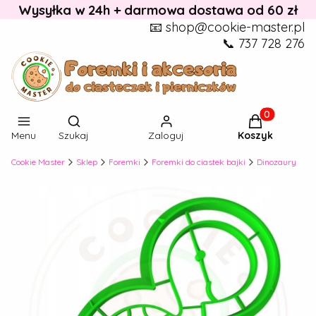
Wysyłka w 24h + darmowa dostawa od 60 zł
📧 shop@cookie-master.pl
📞 737 728 276
Otwórz wyszukiwarkę
Produkty w k
Menu
Szukaj
Zaloguj
Koszyk
Cookie Master
Sklep
Foremki
Foremki do ciastek bajki
Dinozaury