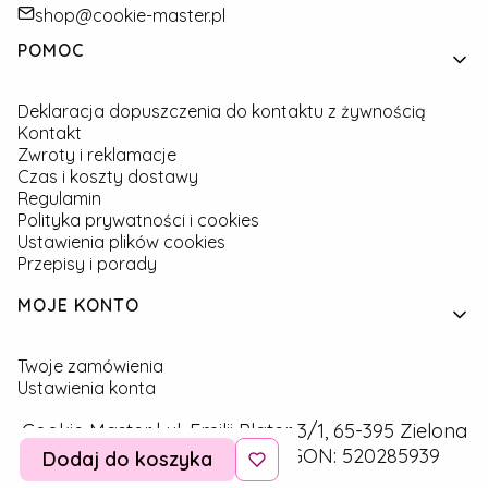
shop@cookie-master.pl
Linki w stopce
POMOC
Deklaracja dopuszczenia do kontaktu z żywnością
Kontakt
Zwroty i reklamacje
Czas i koszty dostawy
Regulamin
Polityka prywatności i cookies
Ustawienia plików cookies
Przepisy i porady
MOJE KONTO
Twoje zamówienia
Ustawienia konta
Cookie Master | ul. Emilii Plater 3/1, 65-395 Zielona
Góra | NIP: 9291757160 | REGON: 520285939
Dodaj do koszyka