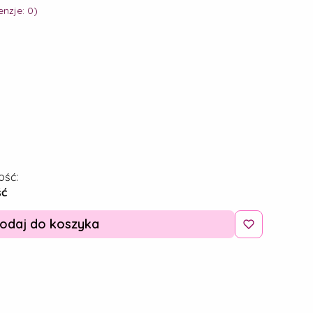
nzje: 0)
ość:
ść
odaj do koszyka