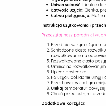
Uniwersalność:
Idealne do r
Łatwość użycia:
Cienka, pre
Łatwa pielęgnacja:
Można j
Instrukcja użytkowania i przec
Przeczytaj nasz poradnik i wyp
Przed pierwszym użyciem u
Schłodzone ciasto rozwałku
rozwałkowanie na odpowied
Rozwałkowane ciasto posyp d
Umieść na rozwałkowanym cie
Upiecz ciasteczka.
Po użyciu dokładnie umyj i 
Przechowuj w suchym miejsc
Unikaj
temperatur powyże
Chroń przed ostrymi przedmio
Dodatkowe korzyści: