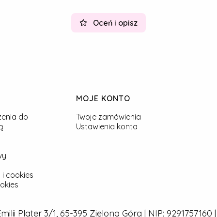
Oceń i opisz
MOJE KONTO
zenia do
Twoje zamówienia
ą
Ustawienia konta
wy
 i cookies
okies
 Emilii Plater 3/1, 65-395 Zielona Góra | NIP: 929175716