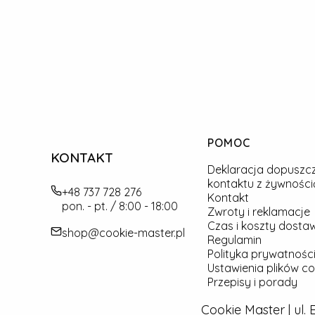
Linki w stopce
POMOC
KONTAKT
Deklaracja dopuszc
kontaktu z żywności
+48 737 728 276
Kontakt
pon. - pt. / 8:00 - 18:00
Zwroty i reklamacje
Czas i koszty dosta
shop@cookie-master.pl
Regulamin
Polityka prywatności
Ustawienia plików co
Przepisy i porady
Cookie Master | ul.