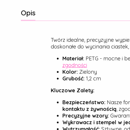
Opis
Twórz idealne, precyzyjne wypie
doskonałe do wycinania ciastek
Materiał:
PETG - mocne i be
zgodności
Kolor:
Zielony
Grubość:
1,2 cm
Kluczowe Zalety:
Bezpieczeństwo:
Nasze for
kontaktu z żywnością
, zgo
Precyzyjne wzory:
Gwarantu
Wykrawacz i stempel w je
Wytrzymałość:
Sztywne, od