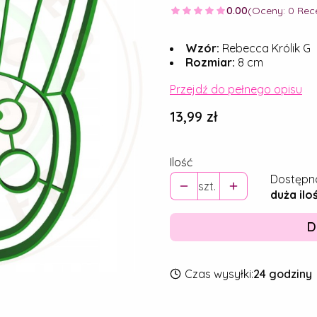
0.00
(Oceny: 0 Rece
Wzór:
Rebecca Królik G
Rozmiar:
8 cm
Przejdź do pełnego opisu
Cena
13,99 zł
Ilość
Dostępn
szt.
duża ilo
D
Czas wysyłki:
24 godziny