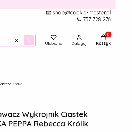
📧 shop@cookie-master.pl
📞 737 728 276
Produkty w ko
Wyczyść
Szukaj
Ulubione
Zaloguj
Koszyk
becca Królik
acz Wykrojnik Ciastek
A PEPPA Rebecca Królik