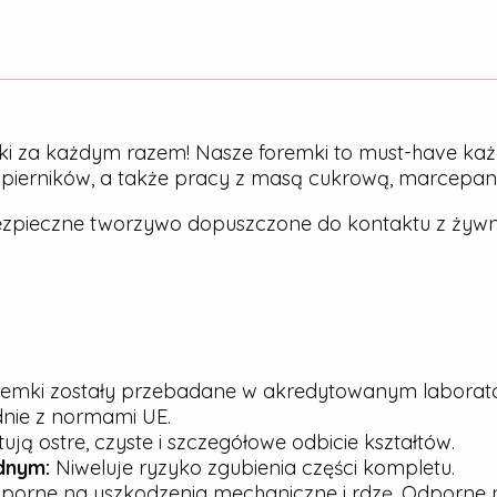
ki za każdym razem! Nasze foremki to must-have każ
, pierników, a także pracy z masą cukrową, marcepa
zpieczne tworzywo dopuszczone do kontaktu z żywn
emki zostały przebadane w akredytowanym laborato
dnie z normami UE.
ją ostre, czyste i szczegółowe odbicie kształtów.
dnym:
Niweluje ryzyko zgubienia części kompletu.
porne na uszkodzenia mechaniczne i rdzę. Odporne n