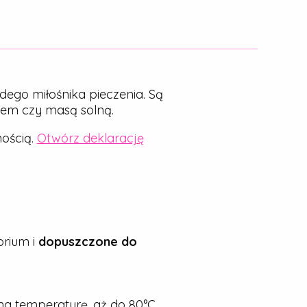
dego miłośnika pieczenia. Są
nem czy masą solną.
ością.
Otwórz deklarację
rium i
dopuszczone do
a temperaturę, aż do 80°C.