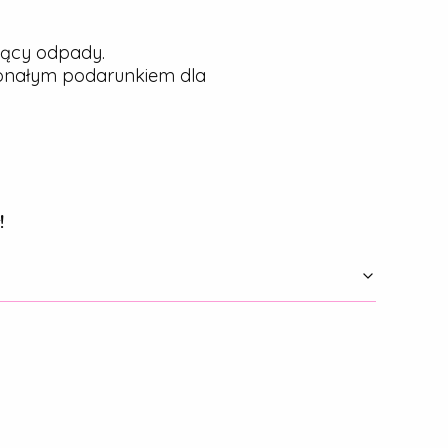
jący odpady.
konałym podarunkiem dla
!