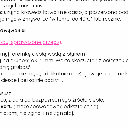
óżnych mas i ciast.
cyzyjna krawędź łatwo tnie ciasto, a poszerzona pod
e myć w zmywarce (w temp. do 40°C) lub ręcznie.
howywania:
róbuj sprawdzone przepisy.
myj foremkę ciepłą wodą z płynem.
j na grubość ok. 4 mm. Warto skorzystać z pałeczek 
nią grubość.
elikatnie mąką i delikatnie odciśnij swoje ulubione ks
ście i delikatnie dociśnij.
osusz
u, z dala od bezpośredniego źródła ciepła.
j
80°C
(może spowodować odkształcenie).
tami, nie zginaj i nie zgniataj.