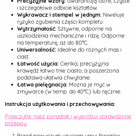
Precyzyjne wzory:
Gwarantują ostre, czyste
i szczegółowe odbicie kształtów.
Wykrawacz i stempel w jednym:
Niweluje
ryzyko zgubienia części kompletu.
Wytrzymałość:
Sztywne, odporne na
uszkodzenia mechaniczne i rdzę. Odporne
na temperaturę, aż do 80°C.
Uniwersalność:
Idealne do różnych mas i
ciast.
Łatwość użycia:
Cienka, precyzyjna
krawędź łatwo tnie ciasto, a poszerzona
podstawa ułatwia chwytanie.
Łatwa pielęgnacja:
Można je myć w
zmywarce (w temp. do 40°C) lub ręcznie.
Instrukcja użytkowania i przechowywania:
Przeczytaj nasz poradnik i wypróbuj sprawdzone
przepisy.
Przed pierwszym użyciem umyj foremkę