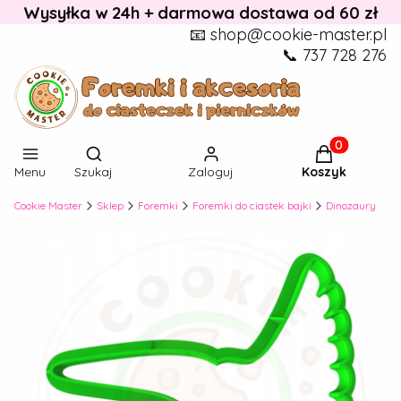
Wysyłka w 24h + darmowa dostawa od 60 zł
📧 shop@cookie-master.pl
📞 737 728 276
Otwórz wyszukiwarkę
Produkty w k
Menu
Szukaj
Zaloguj
Koszyk
Cookie Master
Sklep
Foremki
Foremki do ciastek bajki
Dinozaury