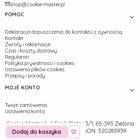
shop@cookie-master.pl
Linki w stopce
POMOC
Deklaracja dopuszczenia do kontaktu z żywnością
Kontakt
Zwroty i reklamacje
Czas i koszty dostawy
Regulamin
Polityka prywatności i cookies
Ustawienia plików cookies
Przepisy i porady
MOJE KONTO
Twoje zamówienia
Ustawienia konta
Cookie Master | ul. Emilii Plater 3/1, 65-395 Zielona
Góra | NIP: 9291757160 | REGON: 520285939
Dodaj do koszyka