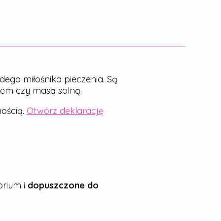
dego miłośnika pieczenia. Są
nem czy masą solną.
ością.
Otwórz deklarację
rium i
dopuszczone do