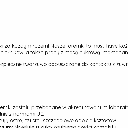
ki za każdym razem! Nasze foremki to must-have każ
, pierników, a także pracy z masą cukrową, marcepa
zpieczne tworzywo dopuszczone do kontaktu z żywn
emki zostały przebadane w akredytowanym laborato
dnie z normami UE.
ją ostre, czyste i szczegółowe odbicie kształtów.
dnym:
Niweluje ryzyko zgubienia części kompletu.