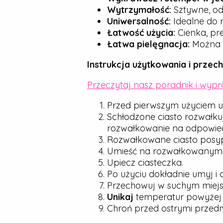
Wytrzymałość:
Sztywne, od
Uniwersalność:
Idealne do r
Łatwość użycia:
Cienka, pre
Łatwa pielęgnacja:
Można j
Instrukcja użytkowania i przec
Przeczytaj nasz poradnik i wyp
Przed pierwszym użyciem u
Schłodzone ciasto rozwałku
rozwałkowanie na odpowied
Rozwałkowane ciasto posyp d
Umieść na rozwałkowanym cie
Upiecz ciasteczka.
Po użyciu dokładnie umyj i 
Przechowuj w suchym miejsc
Unikaj
temperatur powyże
Chroń przed ostrymi przedmio