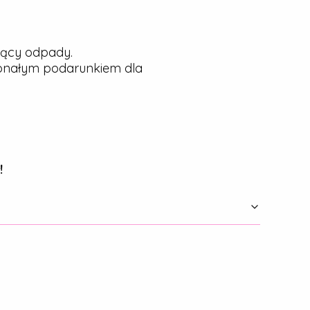
jący odpady.
konałym podarunkiem dla
!