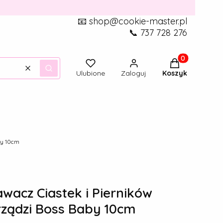
📧 shop@cookie-master.pl
📞 737 728 276
Produkty w ko
Wyczyść
Szukaj
Ulubione
Zaloguj
Koszyk
by 10cm
acz Ciastek i Pierników
rządzi Boss Baby 10cm