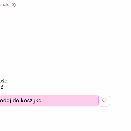
nzje: 0)
ość:
ść
odaj do koszyka