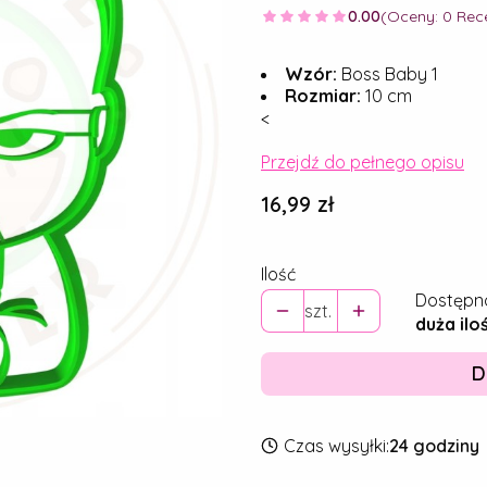
0.00
(Oceny: 0 Rece
Wzór:
Boss Baby 1
Rozmiar:
10 cm
<
Przejdź do pełnego opisu
Cena
16,99 zł
Ilość
Dostępn
szt.
duża ilo
D
Czas wysyłki:
24 godziny