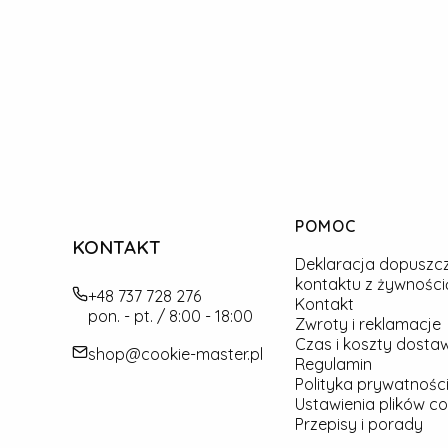
Linki w stopce
POMOC
KONTAKT
Deklaracja dopuszc
kontaktu z żywności
+48 737 728 276
Kontakt
pon. - pt. / 8:00 - 18:00
Zwroty i reklamacje
Czas i koszty dosta
shop@cookie-master.pl
Regulamin
Polityka prywatności
Ustawienia plików co
Przepisy i porady