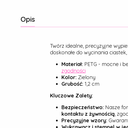
Opis
Twórz idealne, precyzyjne wypie
doskonałe do wycinania ciastek
Materiał:
PETG - mocne i be
zgodności
Kolor:
Zielony
Grubość:
1,2 cm
Kluczowe Zalety:
Bezpieczeństwo:
Nasze for
kontaktu z żywnością
, zgo
Precyzyjne wzory:
Gwarantu
Wykrawacz i stempel w je