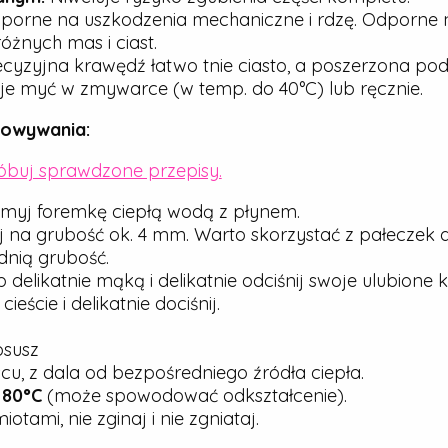
porne na uszkodzenia mechaniczne i rdzę. Odporne n
óżnych mas i ciast.
cyzyjna krawędź łatwo tnie ciasto, a poszerzona pod
e myć w zmywarce (w temp. do 40°C) lub ręcznie.
howywania:
róbuj sprawdzone przepisy.
myj foremkę ciepłą wodą z płynem.
j na grubość ok. 4 mm. Warto skorzystać z pałeczek 
nią grubość.
elikatnie mąką i delikatnie odciśnij swoje ulubione ks
ście i delikatnie dociśnij.
osusz
u, z dala od bezpośredniego źródła ciepła.
j
80°C
(może spowodować odkształcenie).
tami, nie zginaj i nie zgniataj.