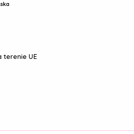
ńska
 terenie UE