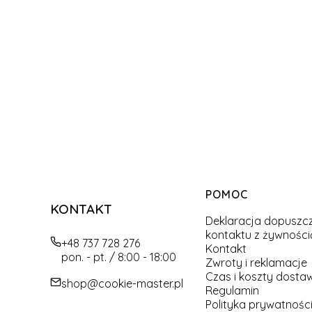
Linki w stopce
POMOC
KONTAKT
Deklaracja dopuszc
kontaktu z żywności
+48 737 728 276
Kontakt
pon. - pt. / 8:00 - 18:00
Zwroty i reklamacje
Czas i koszty dosta
shop@cookie-master.pl
Regulamin
Polityka prywatności