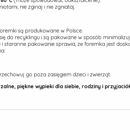
j
80°C
(może spowodować odkształcenie).
tami, nie zginaj i nie zgniataj.
oremki są produkowane w Polsce.
ię do recyklingu i są pakowane w sposób minimalizu
 i staranne pakowanie sprawia, że foremka jest dos
a.
rzechowuj go poza zasięgiem dzieci i zwierząt.
zalne, piękne wypieki dla siebie, rodziny i przyjaciół