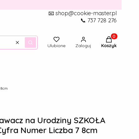
📧 shop@cookie-master.pl
📞 737 728 276
Produkty w ko
Wyczyść
Szukaj
Ulubione
Zaloguj
Koszyk
 8cm
wacz na Urodziny SZKOŁA
yfra Numer Liczba 7 8cm