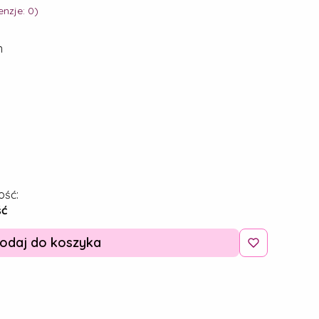
nzje: 0)
m
ość:
ść
odaj do koszyka