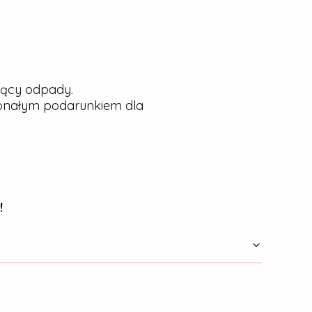
jący odpady.
konałym podarunkiem dla
!