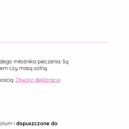
dego miłośnika pieczenia. Są
nem czy masą solną.
ością.
Otwórz deklarację
rium i
dopuszczone do