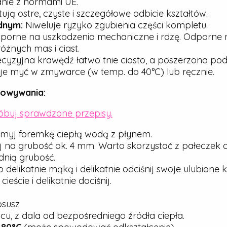
dnie z normami UE.
ją ostre, czyste i szczegółowe odbicie kształtów.
dnym:
Niweluje ryzyko zgubienia części kompletu.
porne na uszkodzenia mechaniczne i rdzę. Odporne n
óżnych mas i ciast.
cyzyjna krawędź łatwo tnie ciasto, a poszerzona pod
e myć w zmywarce (w temp. do 40°C) lub ręcznie.
howywania:
róbuj sprawdzone przepisy.
myj foremkę ciepłą wodą z płynem.
j na grubość ok. 4 mm. Warto skorzystać z pałeczek 
nią grubość.
elikatnie mąką i delikatnie odciśnij swoje ulubione ks
ście i delikatnie dociśnij.
osusz
u, z dala od bezpośredniego źródła ciepła.