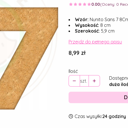
0.00
(Oceny: 0 Rece
Wzór:
Nunito Sans 7 8C
Wysokość:
8 cm
Szerokość:
5,9 cm
Przejdź do pełnego opisu
Cena
8,99 zł
Ilość
Dostępn
szt.
duża ilo
D
Czas wysyłki:
24 godziny