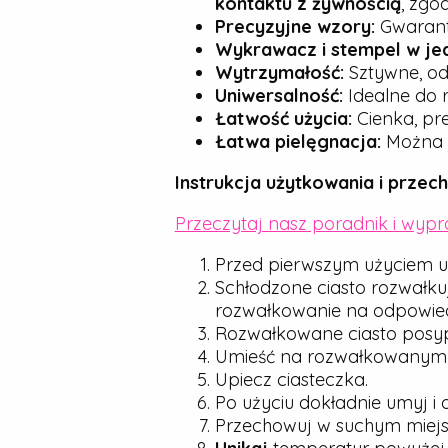
kontaktu z żywnością
, zgo
Precyzyjne wzory:
Gwarantu
Wykrawacz i stempel w je
Wytrzymałość:
Sztywne, od
Uniwersalność:
Idealne do r
Łatwość użycia:
Cienka, pre
Łatwa pielęgnacja:
Można j
Instrukcja użytkowania i przec
Przeczytaj nasz poradnik i wyp
Przed pierwszym użyciem u
Schłodzone ciasto rozwałku
rozwałkowanie na odpowied
Rozwałkowane ciasto posyp d
Umieść na rozwałkowanym cie
Upiecz ciasteczka.
Po użyciu dokładnie umyj i 
Przechowuj w suchym miejsc