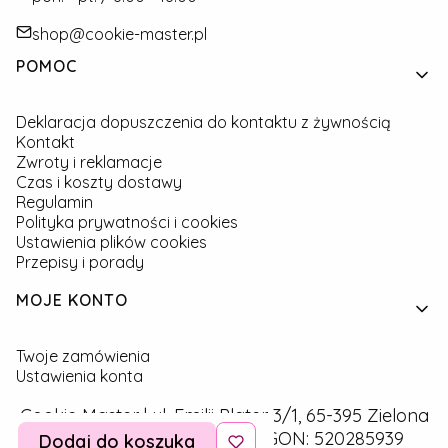
shop@cookie-master.pl
Linki w stopce
POMOC
Deklaracja dopuszczenia do kontaktu z żywnością
Kontakt
Zwroty i reklamacje
Czas i koszty dostawy
Regulamin
Polityka prywatności i cookies
Ustawienia plików cookies
Przepisy i porady
MOJE KONTO
Twoje zamówienia
Ustawienia konta
Cookie Master | ul. Emilii Plater 3/1, 65-395 Zielona
Góra | NIP: 9291757160 | REGON: 520285939
Dodaj do koszyka