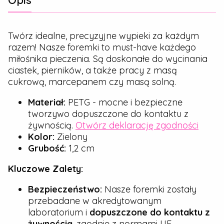
Opis
Twórz idealne, precyzyjne wypieki za każdym
razem! Nasze foremki to must-have każdego
miłośnika pieczenia. Są doskonałe do wycinania
ciastek, pierników, a także pracy z masą
cukrową, marcepanem czy masą solną.
Materiał:
PETG - mocne i bezpieczne
tworzywo dopuszczone do kontaktu z
żywnością.
Otwórz deklarację zgodności
Kolor:
Zielony
Grubość:
1,2 cm
Kluczowe Zalety:
Bezpieczeństwo:
Nasze foremki zostały
przebadane w akredytowanym
laboratorium i
dopuszczone do kontaktu z
żywnością
, zgodnie z normami UE.