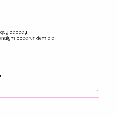
jący odpady.
konałym podarunkiem dla
!