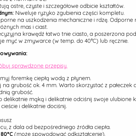
ją ostre, czyste i szczegółowe odbicie kształtów.
dnym:
Niweluje ryzyko zgubienia części kompletu.
porne na uszkodzenia mechaniczne i rdzę. Odporne n
óżnych mas i ciast.
cyzyjna krawędź łatwo tnie ciasto, a poszerzona pod
e myć w zmywarce (w temp. do 40°C) lub ręcznie.
howywania:
róbuj sprawdzone przepisy.
myj foremkę ciepłą wodą z płynem.
j na grubość ok. 4 mm. Warto skorzystać z pałeczek 
nią grubość.
elikatnie mąką i delikatnie odciśnij swoje ulubione ks
ście i delikatnie dociśnij.
osusz
u, z dala od bezpośredniego źródła ciepła.
j
80°C
(może spowodować odkształcenie).