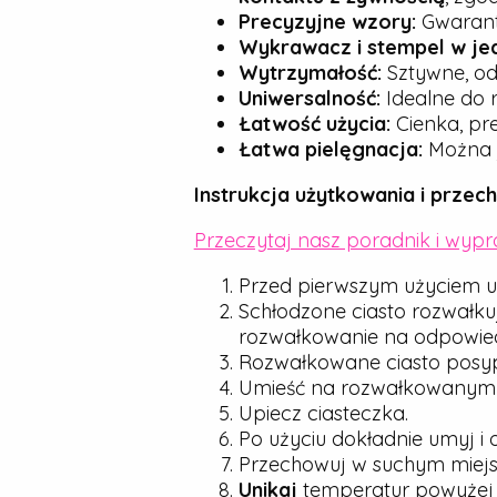
Precyzyjne wzory:
Gwarantu
Wykrawacz i stempel w je
Wytrzymałość:
Sztywne, od
Uniwersalność:
Idealne do r
Łatwość użycia:
Cienka, pre
Łatwa pielęgnacja:
Można j
Instrukcja użytkowania i przec
Przeczytaj nasz poradnik i wyp
Przed pierwszym użyciem u
Schłodzone ciasto rozwałku
rozwałkowanie na odpowied
Rozwałkowane ciasto posyp d
Umieść na rozwałkowanym cie
Upiecz ciasteczka.
Po użyciu dokładnie umyj i 
Przechowuj w suchym miejsc
Unikaj
temperatur powyże