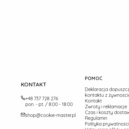
Linki w stopce
POMOC
KONTAKT
Deklaracja dopuszc
kontaktu z żywności
+48 737 728 276
Kontakt
pon. - pt. / 8:00 - 18:00
Zwroty i reklamacje
Czas i koszty dosta
shop@cookie-master.pl
Regulamin
Polityka prywatności