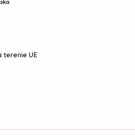
ńska
 terenie UE