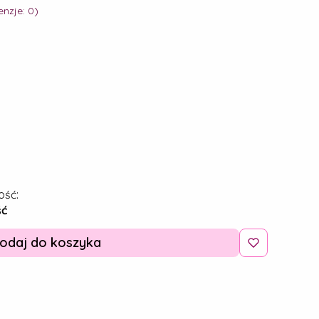
nzje: 0)
ość:
ść
odaj do koszyka