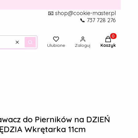
📧 shop@cookie-master.pl
📞 737 728 276
Produkty w ko
Wyczyść
Szukaj
Ulubione
Zaloguj
Koszyk
acz do Pierników na DZIEŃ
ĘDZIA Wkrętarka 11cm