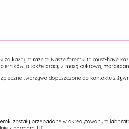
ki za każdym razem! Nasze foremki to must-have każ
, pierników, a także pracy z masą cukrową, marcepa
zpieczne tworzywo dopuszczone do kontaktu z żywn
emki zostały przebadane w akredytowanym laborato
dnie z normami UE.