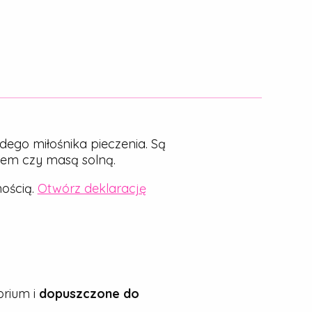
dego miłośnika pieczenia. Są
nem czy masą solną.
ością.
Otwórz deklarację
rium i
dopuszczone do