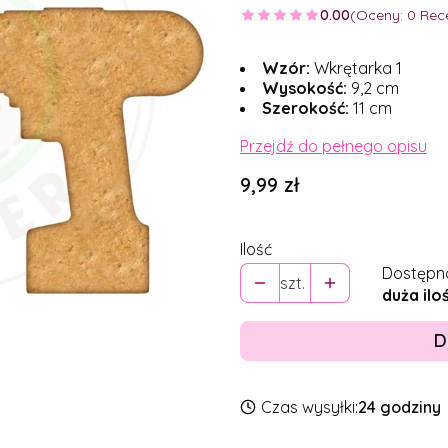
0.00
(Oceny: 0 Rece
Wzór:
Wkrętarka 1
Wysokość:
9,2 cm
Szerokość:
11 cm
Przejdź do pełnego opisu
Cena
9,99 zł
Ilość
Dostępn
szt.
duża ilo
D
Czas wysyłki:
24 godziny