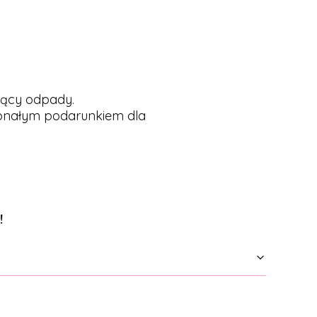
jący odpady.
konałym podarunkiem dla
!