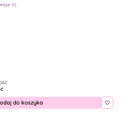
nzje: 0)
ość:
ść
odaj do koszyka