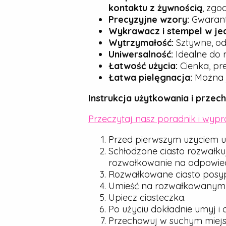
kontaktu z żywnością
, zgo
Precyzyjne wzory:
Gwarantu
Wykrawacz i stempel w je
Wytrzymałość:
Sztywne, od
Uniwersalność:
Idealne do r
Łatwość użycia:
Cienka, pre
Łatwa pielęgnacja:
Można j
Instrukcja użytkowania i przec
Przeczytaj nasz poradnik i wyp
Przed pierwszym użyciem u
Schłodzone ciasto rozwałku
rozwałkowanie na odpowied
Rozwałkowane ciasto posyp d
Umieść na rozwałkowanym cie
Upiecz ciasteczka.
Po użyciu dokładnie umyj i 
Przechowuj w suchym miejsc