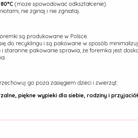
j
80°C
(może spowodować odkształcenie).
tami, nie zginaj i nie zgniataj.
oremki są produkowane w Polsce.
ię do recyklingu i są pakowane w sposób minimalizu
 i staranne pakowanie sprawia, że foremka jest dos
a.
rzechowuj go poza zasięgiem dzieci i zwierząt.
zalne, piękne wypieki dla siebie, rodziny i przyjaciół