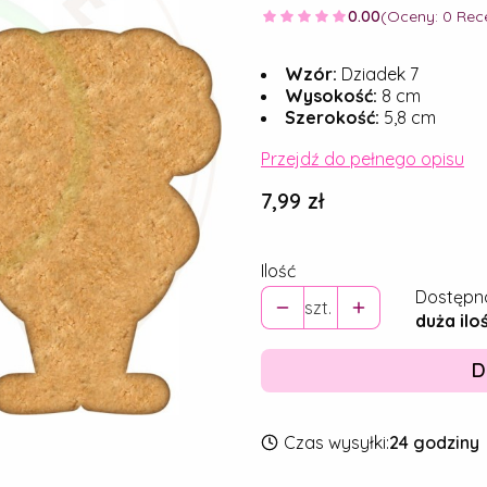
0.00
(Oceny: 0 Rece
Wzór:
Dziadek 7
Wysokość:
8 cm
Szerokość:
5,8 cm
Przejdź do pełnego opisu
Cena
7,99 zł
Ilość
Dostępn
szt.
duża ilo
D
Czas wysyłki:
24 godziny