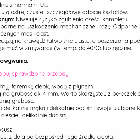
dnie z normami UE.
ją ostre, czyste i szczegółowe odbicie kształtów.
dnym:
Niweluje ryzyko zgubienia części kompletu.
porne na uszkodzenia mechaniczne i rdzę. Odporne n
óżnych mas i ciast.
cyzyjna krawędź łatwo tnie ciasto, a poszerzona pod
e myć w zmywarce (w temp. do 40°C) lub ręcznie.
howywania:
róbuj sprawdzone przepisy.
myj foremkę ciepłą wodą z płynem.
j na grubość ok. 4 mm. Warto skorzystać z pałeczek 
nią grubość.
elikatnie mąką i delikatnie odciśnij swoje ulubione ks
ście i delikatnie dociśnij.
osusz
u, z dala od bezpośredniego źródła ciepła.