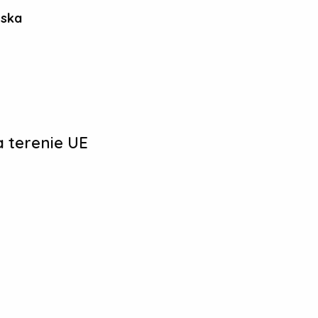
ńska
 terenie UE