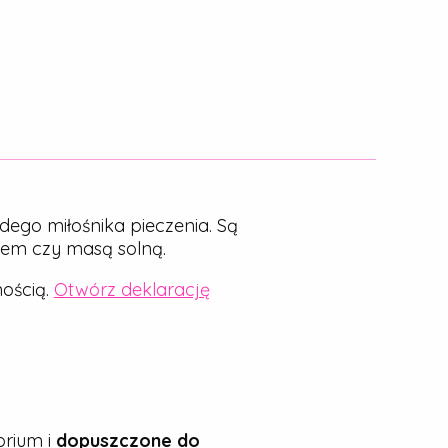
dego miłośnika pieczenia. Są
nem czy masą solną.
ością.
Otwórz deklarację
rium i
dopuszczone do