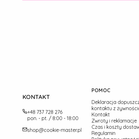
Linki w stopce
POMOC
KONTAKT
Deklaracja dopuszc
kontaktu z żywności
+48 737 728 276
Kontakt
pon. - pt. / 8:00 - 18:00
Zwroty i reklamacje
Czas i koszty dosta
shop@cookie-master.pl
Regulamin