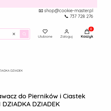
📧 shop@cookie-master.pl
📞 737 728 276
Produkty w ko
Wyczyść
Szukaj
Ulubione
Zaloguj
Koszyk
DZIADKA DZIADEK
cz do Pierników i Ciastek
 I DZIADKA DZIADEK