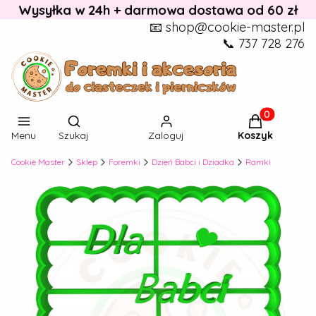
Wysyłka w 24h + darmowa dostawa od 60 zł
📧 shop@cookie-master.pl
📞 737 728 276
Otwórz wyszukiwarkę
Produkty w k
Menu
Szukaj
Zaloguj
Koszyk
Cookie Master
Sklep
Foremki
Dzień Babci i Dziadka
Ramki