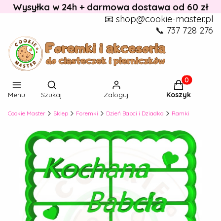
Wysyłka w 24h + darmowa dostawa od 60 zł
📧 shop@cookie-master.pl
📞 737 728 276
Otwórz wyszukiwarkę
Produkty w k
Menu
Szukaj
Zaloguj
Koszyk
Cookie Master
Sklep
Foremki
Dzień Babci i Dziadka
Ramki