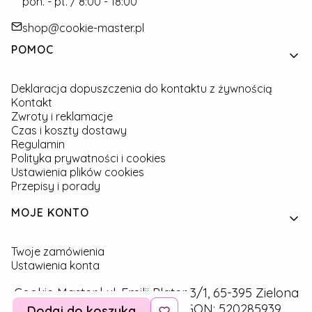
pon. - pt. / 8:00 - 18:00
shop@cookie-master.pl
Linki w stopce
POMOC
Deklaracja dopuszczenia do kontaktu z żywnością
Kontakt
Zwroty i reklamacje
Czas i koszty dostawy
Regulamin
Polityka prywatności i cookies
Ustawienia plików cookies
Przepisy i porady
MOJE KONTO
Twoje zamówienia
Ustawienia konta
Cookie Master | ul. Emilii Plater 3/1, 65-395 Zielona
Góra | NIP: 9291757160 | REGON: 520285939
Dodaj do koszyka