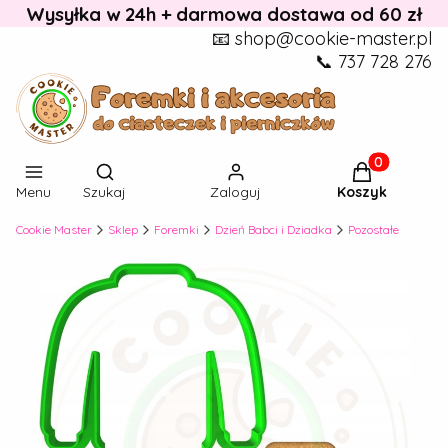
Wysyłka w 24h + darmowa dostawa od 60 zł
📧 shop@cookie-master.pl
📞 737 728 276
Otwórz wyszukiwarkę
Produkty w k
Menu
Szukaj
Zaloguj
Koszyk
Cookie Master
Sklep
Foremki
Dzień Babci i Dziadka
Pozostałe