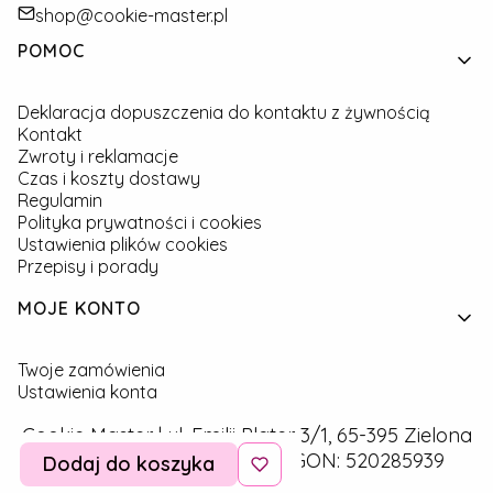
shop@cookie-master.pl
Linki w stopce
POMOC
Deklaracja dopuszczenia do kontaktu z żywnością
Kontakt
Zwroty i reklamacje
Czas i koszty dostawy
Regulamin
Polityka prywatności i cookies
Ustawienia plików cookies
Przepisy i porady
MOJE KONTO
Twoje zamówienia
Ustawienia konta
Cookie Master | ul. Emilii Plater 3/1, 65-395 Zielona
Góra | NIP: 9291757160 | REGON: 520285939
Dodaj do koszyka