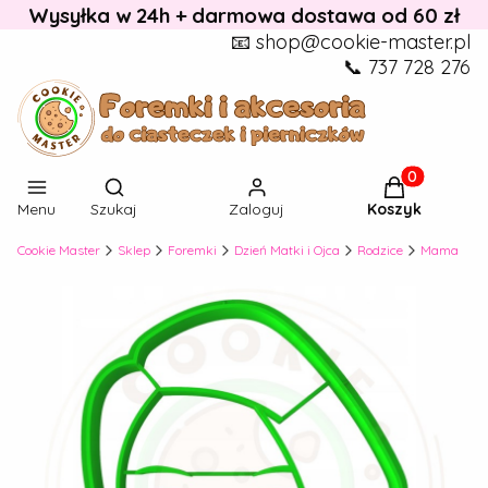
Wysyłka w 24h + darmowa dostawa od 60 zł
📧 shop@cookie-master.pl
📞 737 728 276
Otwórz wyszukiwarkę
Produkty w k
Menu
Szukaj
Zaloguj
Koszyk
Cookie Master
Sklep
Foremki
Dzień Matki i Ojca
Rodzice
Mama