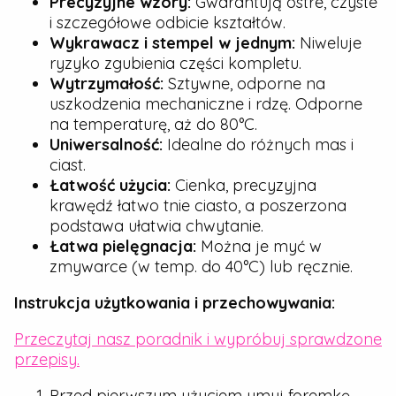
Precyzyjne wzory:
Gwarantują ostre, czyste
i szczegółowe odbicie kształtów.
Wykrawacz i stempel w jednym:
Niweluje
ryzyko zgubienia części kompletu.
Wytrzymałość:
Sztywne, odporne na
uszkodzenia mechaniczne i rdzę. Odporne
na temperaturę, aż do 80°C.
Uniwersalność:
Idealne do różnych mas i
ciast.
Łatwość użycia:
Cienka, precyzyjna
krawędź łatwo tnie ciasto, a poszerzona
podstawa ułatwia chwytanie.
Łatwa pielęgnacja:
Można je myć w
zmywarce (w temp. do 40°C) lub ręcznie.
Instrukcja użytkowania i przechowywania:
Przeczytaj nasz poradnik i wypróbuj sprawdzone
przepisy.
Przed pierwszym użyciem umyj foremkę