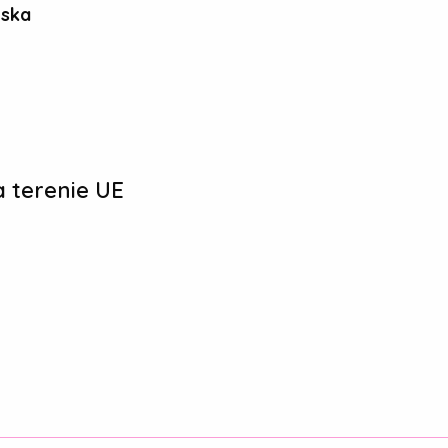
ńska
 terenie UE