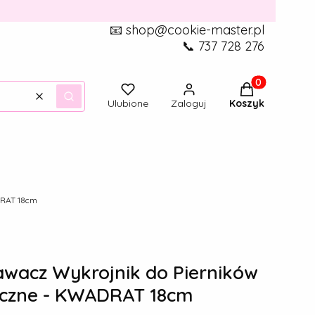
📧 shop@cookie-master.pl
📞 737 728 276
Produkty w ko
Wyczyść
Szukaj
Ulubione
Zaloguj
Koszyk
DRAT 18cm
acz Wykrojnik do Pierników
yczne - KWADRAT 18cm