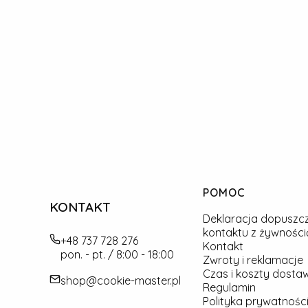
Linki w stopce
POMOC
KONTAKT
Deklaracja dopuszc
kontaktu z żywności
+48 737 728 276
Kontakt
pon. - pt. / 8:00 - 18:00
Zwroty i reklamacje
Czas i koszty dosta
shop@cookie-master.pl
Regulamin
Polityka prywatności