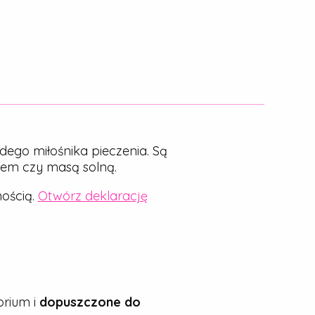
dego miłośnika pieczenia. Są
nem czy masą solną.
ością.
Otwórz deklarację
rium i
dopuszczone do