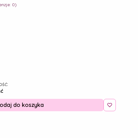
nzje: 0)
ość:
ść
odaj do koszyka