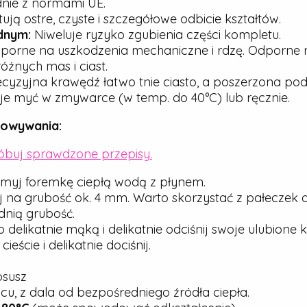
dnie z normami UE.
ją ostre, czyste i szczegółowe odbicie kształtów.
dnym:
Niweluje ryzyko zgubienia części kompletu.
porne na uszkodzenia mechaniczne i rdzę. Odporne n
óżnych mas i ciast.
cyzyjna krawędź łatwo tnie ciasto, a poszerzona pod
e myć w zmywarce (w temp. do 40°C) lub ręcznie.
howywania:
róbuj sprawdzone przepisy.
myj foremkę ciepłą wodą z płynem.
j na grubość ok. 4 mm. Warto skorzystać z pałeczek 
nią grubość.
elikatnie mąką i delikatnie odciśnij swoje ulubione ks
ście i delikatnie dociśnij.
osusz
u, z dala od bezpośredniego źródła ciepła.