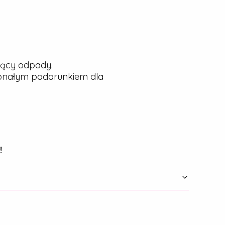
jący odpady.
konałym podarunkiem dla
!