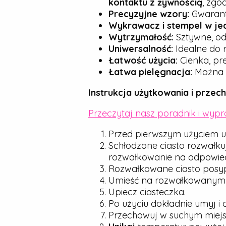
kontaktu z żywnością
, zgo
Precyzyjne wzory:
Gwarantu
Wykrawacz i stempel w je
Wytrzymałość:
Sztywne, od
Uniwersalność:
Idealne do r
Łatwość użycia:
Cienka, pre
Łatwa pielęgnacja:
Można j
Instrukcja użytkowania i przec
Przeczytaj nasz poradnik i wyp
Przed pierwszym użyciem u
Schłodzone ciasto rozwałku
rozwałkowanie na odpowied
Rozwałkowane ciasto posyp d
Umieść na rozwałkowanym cie
Upiecz ciasteczka.
Po użyciu dokładnie umyj i 
Przechowuj w suchym miejsc