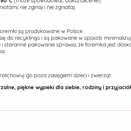
j
80°C
(może spowodować odkształcenie).
tami, nie zginaj i nie zgniataj.
oremki są produkowane w Polsce.
ię do recyklingu i są pakowane w sposób minimalizu
 i staranne pakowanie sprawia, że foremka jest dos
a.
rzechowuj go poza zasięgiem dzieci i zwierząt.
zalne, piękne wypieki dla siebie, rodziny i przyjaciół