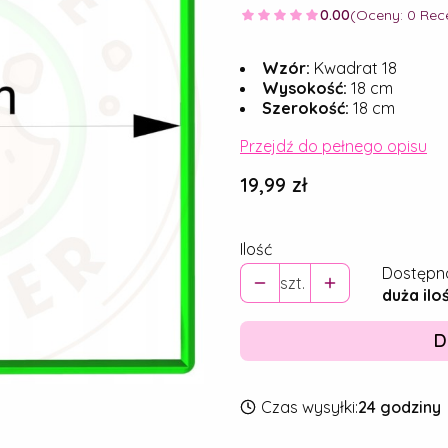
0.00
(Oceny: 0 Rece
Wzór:
Kwadrat 18
Wysokość:
18 cm
Szerokość:
18 cm
Przejdź do pełnego opisu
Cena
19,99 zł
Ilość
Dostępn
szt.
duża ilo
D
Czas wysyłki:
24 godziny