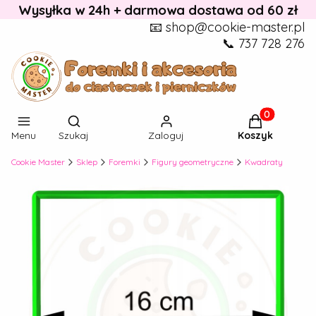
Wysyłka w 24h + darmowa dostawa od 60 zł
📧 shop@cookie-master.pl
📞 737 728 276
Otwórz wyszukiwarkę
Produkty w k
Menu
Szukaj
Zaloguj
Koszyk
Cookie Master
Sklep
Foremki
Figury geometryczne
Kwadraty