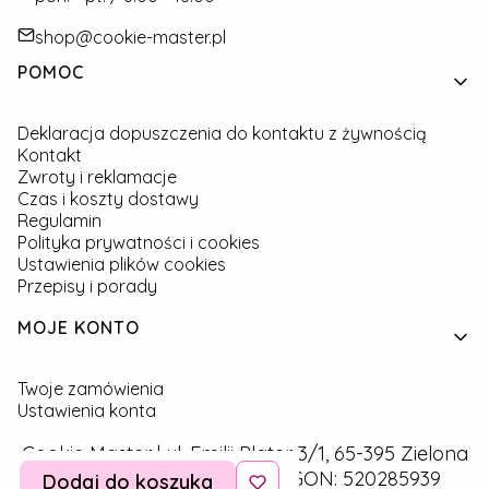
shop@cookie-master.pl
Linki w stopce
POMOC
Deklaracja dopuszczenia do kontaktu z żywnością
Kontakt
Zwroty i reklamacje
Czas i koszty dostawy
Regulamin
Polityka prywatności i cookies
Ustawienia plików cookies
Przepisy i porady
MOJE KONTO
Twoje zamówienia
Ustawienia konta
Cookie Master | ul. Emilii Plater 3/1, 65-395 Zielona
Góra | NIP: 9291757160 | REGON: 520285939
Dodaj do koszyka