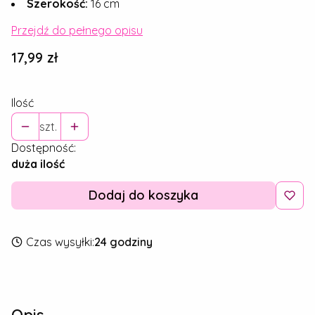
Szerokość:
16 cm
Przejdź do pełnego opisu
Cena
17,99 zł
Ilość
szt.
Dostępność:
duża ilość
Dodaj do koszyka
Czas wysyłki:
24 godziny