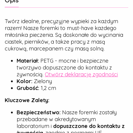
Opis
Twórz idealne, precyzyjne wypieki za każdym
razem! Nasze foremki to must-have każdego
miłośnika pieczenia. Są doskonałe do wycinania
ciastek, pierników, a także pracy z masą
cukrową, marcepanem czy masą solną.
Materiał:
PETG - mocne i bezpieczne
tworzywo dopuszczone do kontaktu z
żywnością.
Otwórz deklarację zgodności
Kolor:
Zielony
Grubość:
1,2 cm
Kluczowe Zalety:
Bezpieczeństwo:
Nasze foremki zostały
przebadane w akredytowanym
laboratorium i
dopuszczone do kontaktu z
żywnością
, zgodnie z normami UE.