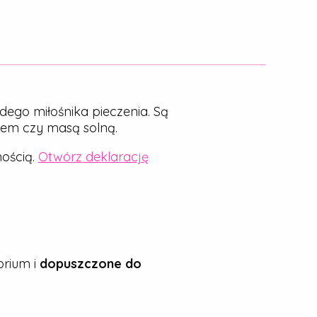
dego miłośnika pieczenia. Są
nem czy masą solną.
ością.
Otwórz deklarację
rium i
dopuszczone do