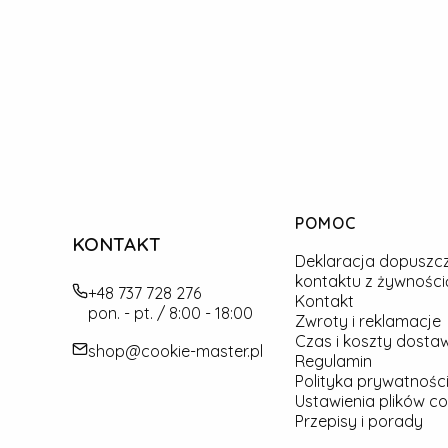
Linki w stopce
POMOC
KONTAKT
Deklaracja dopuszc
kontaktu z żywności
+48 737 728 276
Kontakt
pon. - pt. / 8:00 - 18:00
Zwroty i reklamacje
Czas i koszty dosta
shop@cookie-master.pl
Regulamin
Polityka prywatności
Ustawienia plików co
Przepisy i porady