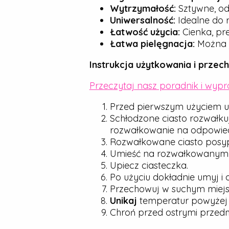
Wytrzymałość:
Sztywne, od
Uniwersalność:
Idealne do r
Łatwość użycia:
Cienka, pre
Łatwa pielęgnacja:
Można j
Instrukcja użytkowania i przec
Przeczytaj nasz poradnik i wyp
Przed pierwszym użyciem u
Schłodzone ciasto rozwałku
rozwałkowanie na odpowied
Rozwałkowane ciasto posyp d
Umieść na rozwałkowanym cie
Upiecz ciasteczka.
Po użyciu dokładnie umyj i 
Przechowuj w suchym miejsc
Unikaj
temperatur powyże
Chroń przed ostrymi przedmio