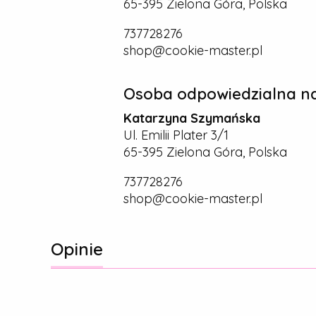
65-395 Zielona Góra, Polska
737728276
shop@cookie-master.pl
Osoba odpowiedzialna na
Katarzyna Szymańska
Ul. Emilii Plater 3/1
65-395 Zielona Góra, Polska
737728276
shop@cookie-master.pl
Opinie