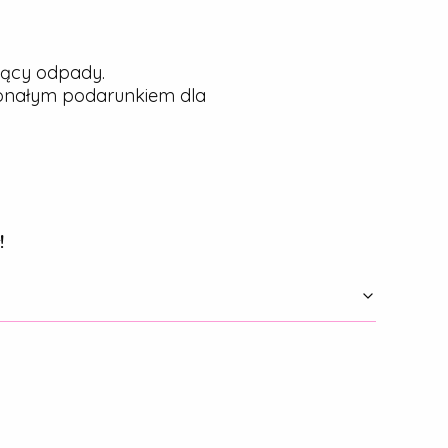
jący odpady.
konałym podarunkiem dla
!