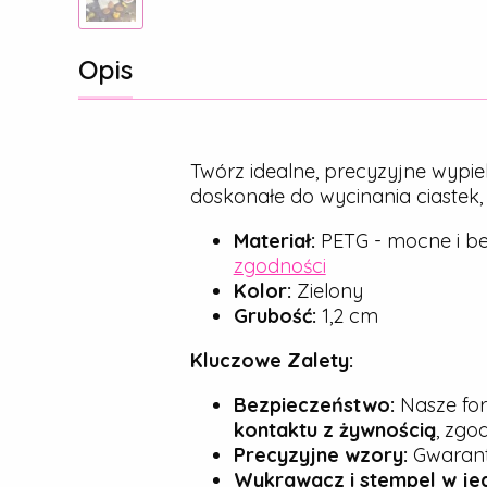
Opis
Twórz idealne, precyzyjne wypie
doskonałe do wycinania ciastek
Materiał:
PETG - mocne i be
zgodności
Kolor:
Zielony
Grubość:
1,2 cm
Kluczowe Zalety:
Bezpieczeństwo:
Nasze for
kontaktu z żywnością
, zgo
Precyzyjne wzory:
Gwarantu
Wykrawacz i stempel w je