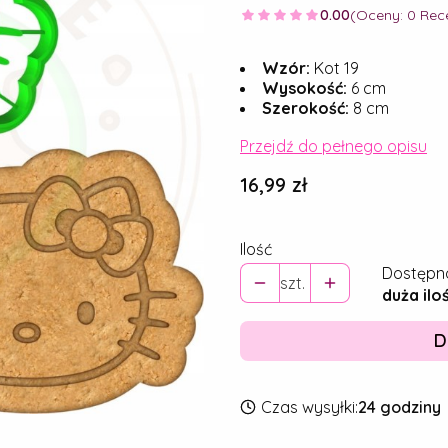
0.00
(Oceny: 0 Rece
Wzór:
Kot 19
Wysokość:
6 cm
Szerokość:
8 cm
Przejdź do pełnego opisu
Cena
16,99 zł
Ilość
Dostępn
szt.
duża ilo
D
Czas wysyłki:
24 godziny