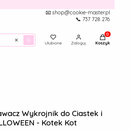
📧 shop@cookie-master.pl
📞 737 728 276
Produkty w ko
Wyczyść
Szukaj
Ulubione
Zaloguj
Koszyk
acz Wykrojnik do Ciastek i
LLOWEEN - Kotek Kot