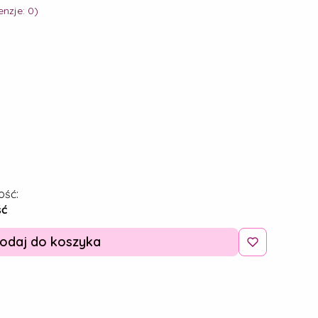
nzje: 0)
ość:
ść
odaj do koszyka