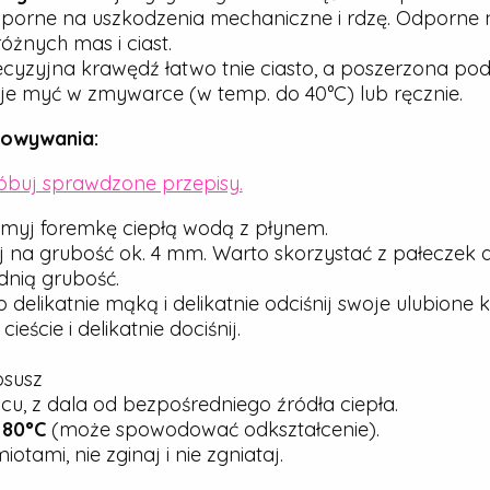
porne na uszkodzenia mechaniczne i rdzę. Odporne n
óżnych mas i ciast.
cyzyjna krawędź łatwo tnie ciasto, a poszerzona pod
e myć w zmywarce (w temp. do 40°C) lub ręcznie.
howywania:
róbuj sprawdzone przepisy.
myj foremkę ciepłą wodą z płynem.
j na grubość ok. 4 mm. Warto skorzystać z pałeczek 
nią grubość.
elikatnie mąką i delikatnie odciśnij swoje ulubione ks
ście i delikatnie dociśnij.
osusz
u, z dala od bezpośredniego źródła ciepła.
j
80°C
(może spowodować odkształcenie).
tami, nie zginaj i nie zgniataj.