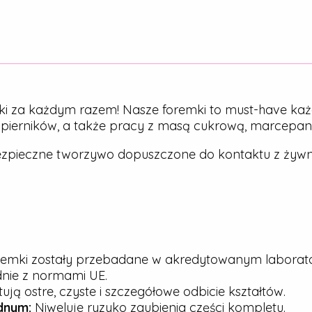
ki za każdym razem! Nasze foremki to must-have każ
, pierników, a także pracy z masą cukrową, marcepa
zpieczne tworzywo dopuszczone do kontaktu z żywn
emki zostały przebadane w akredytowanym laborato
dnie z normami UE.
ją ostre, czyste i szczegółowe odbicie kształtów.
dnym:
Niweluje ryzyko zgubienia części kompletu.