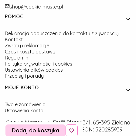
shop@cookie-master.pl
Linki w stopce
POMOC
Deklaracja dopuszczenia do kontaktu z żywnością
Kontakt
Zwroty i reklamacje
Czas i koszty dostawy
Regulamin
Polityka prywatności i cookies
Ustawienia plików cookies
Przepisy i porady
MOJE KONTO
Twoje zamówienia
Ustawienia konta
Cookie Master | ul. Emilii Plater 3/1, 65-395 Zielona
Góra | NIP: 9291757160 | REGON: 520285939
Dodaj do koszyka