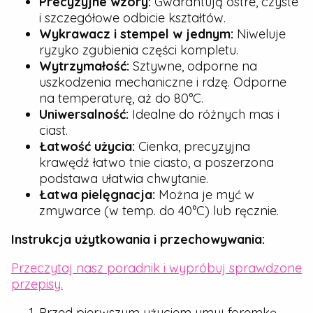
Precyzyjne wzory:
Gwarantują ostre, czyste
i szczegółowe odbicie kształtów.
Wykrawacz i stempel w jednym:
Niweluje
ryzyko zgubienia części kompletu.
Wytrzymałość:
Sztywne, odporne na
uszkodzenia mechaniczne i rdzę. Odporne
na temperaturę, aż do 80°C.
Uniwersalność:
Idealne do różnych mas i
ciast.
Łatwość użycia:
Cienka, precyzyjna
krawędź łatwo tnie ciasto, a poszerzona
podstawa ułatwia chwytanie.
Łatwa pielęgnacja:
Można je myć w
zmywarce (w temp. do 40°C) lub ręcznie.
Instrukcja użytkowania i przechowywania:
Przeczytaj nasz poradnik i wypróbuj sprawdzone
przepisy.
Przed pierwszym użyciem umyj foremkę