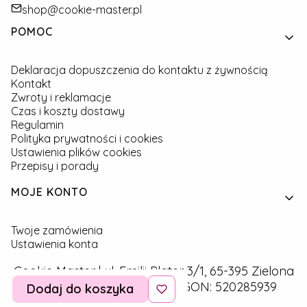
shop@cookie-master.pl
Linki w stopce
POMOC
Deklaracja dopuszczenia do kontaktu z żywnością
Kontakt
Zwroty i reklamacje
Czas i koszty dostawy
Regulamin
Polityka prywatności i cookies
Ustawienia plików cookies
Przepisy i porady
MOJE KONTO
Twoje zamówienia
Ustawienia konta
Cookie Master | ul. Emilii Plater 3/1, 65-395 Zielona
Góra | NIP: 9291757160 | REGON: 520285939
Dodaj do koszyka