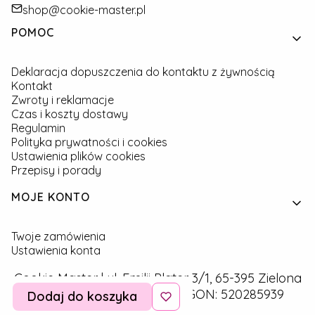
shop@cookie-master.pl
Linki w stopce
POMOC
Deklaracja dopuszczenia do kontaktu z żywnością
Kontakt
Zwroty i reklamacje
Czas i koszty dostawy
Regulamin
Polityka prywatności i cookies
Ustawienia plików cookies
Przepisy i porady
MOJE KONTO
Twoje zamówienia
Ustawienia konta
Cookie Master | ul. Emilii Plater 3/1, 65-395 Zielona
Góra | NIP: 9291757160 | REGON: 520285939
Dodaj do koszyka