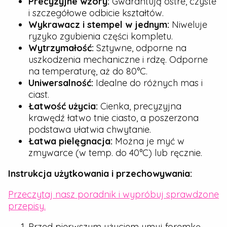
Precyzyjne wzory:
Gwarantują ostre, czyste
i szczegółowe odbicie kształtów.
Wykrawacz i stempel w jednym:
Niweluje
ryzyko zgubienia części kompletu.
Wytrzymałość:
Sztywne, odporne na
uszkodzenia mechaniczne i rdzę. Odporne
na temperaturę, aż do 80°C.
Uniwersalność:
Idealne do różnych mas i
ciast.
Łatwość użycia:
Cienka, precyzyjna
krawędź łatwo tnie ciasto, a poszerzona
podstawa ułatwia chwytanie.
Łatwa pielęgnacja:
Można je myć w
zmywarce (w temp. do 40°C) lub ręcznie.
Instrukcja użytkowania i przechowywania:
Przeczytaj nasz poradnik i wypróbuj sprawdzone
przepisy.
Przed pierwszym użyciem umyj foremkę