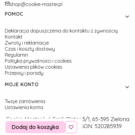
shop@cookie-master.pl
Linki w stopce
POMOC
Deklaracja dopuszczenia do kontaktu z żywnością
Kontakt
Zwroty i reklamacje
Czas i koszty dostawy
Regulamin
Polityka prywatności i cookies
Ustawienia plików cookies
Przepisy i porady
MOJE KONTO
Twoje zamówienia
Ustawienia konta
Cookie Master | ul. Emilii Plater 3/1, 65-395 Zielona
Góra | NIP: 9291757160 | REGON: 520285939
Dodaj do koszyka