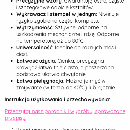
Precyzyjne wzory:
Gwarantują ostre, czyste
i szczegółowe odbicie kształtów.
Wykrawacz i stempel w jednym:
Niweluje
ryzyko zgubienia części kompletu.
Wytrzymałość:
Sztywne, odporne na
uszkodzenia mechaniczne i rdzę. Odporne
na temperaturę, aż do 80°C.
Uniwersalność:
Idealne do różnych mas i
ciast.
Łatwość użycia:
Cienka, precyzyjna
krawędź łatwo tnie ciasto, a poszerzona
podstawa ułatwia chwytanie.
Łatwa pielęgnacja:
Można je myć w
zmywarce (w temp. do 40°C) lub ręcznie.
Instrukcja użytkowania i przechowywania:
Przeczytaj nasz poradnik i wypróbuj sprawdzone
przepisy.
Przed pierwszym użyciem umyj foremkę