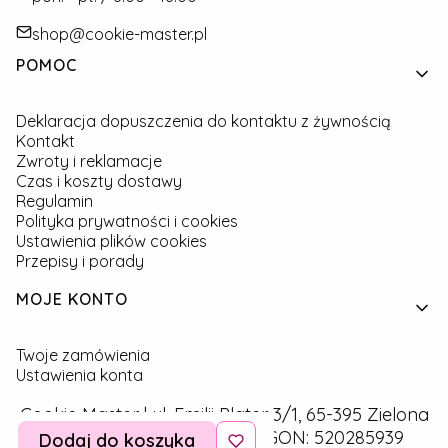
shop@cookie-master.pl
Linki w stopce
POMOC
Deklaracja dopuszczenia do kontaktu z żywnością
Kontakt
Zwroty i reklamacje
Czas i koszty dostawy
Regulamin
Polityka prywatności i cookies
Ustawienia plików cookies
Przepisy i porady
MOJE KONTO
Twoje zamówienia
Ustawienia konta
Cookie Master | ul. Emilii Plater 3/1, 65-395 Zielona
Góra | NIP: 9291757160 | REGON: 520285939
Dodaj do koszyka