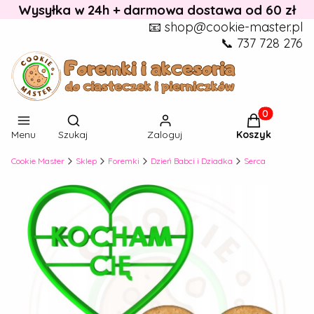
Wysyłka w 24h + darmowa dostawa od 60 zł
📧 shop@cookie-master.pl
📞 737 728 276
Otwórz wyszukiwarkę
Produkty w k
Menu
Szukaj
Zaloguj
Koszyk
Cookie Master
Sklep
Foremki
Dzień Babci i Dziadka
Serca