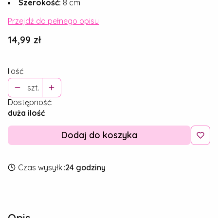
Szerokość:
8 cm
Przejdź do pełnego opisu
Cena
14,99 zł
Ilość
szt.
Dostępność:
duża ilość
Dodaj do koszyka
Czas wysyłki:
24 godziny
Opis