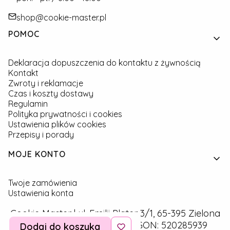
shop@cookie-master.pl
Linki w stopce
POMOC
Deklaracja dopuszczenia do kontaktu z żywnością
Kontakt
Zwroty i reklamacje
Czas i koszty dostawy
Regulamin
Polityka prywatności i cookies
Ustawienia plików cookies
Przepisy i porady
MOJE KONTO
Twoje zamówienia
Ustawienia konta
Cookie Master | ul. Emilii Plater 3/1, 65-395 Zielona
Góra | NIP: 9291757160 | REGON: 520285939
Dodaj do koszyka