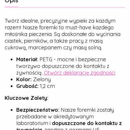
Opis
Twórz idealne, precyzyjne wypieki za każdym
razem! Nasze foremki to must-have każdego
miłośnika pieczenia. Są doskonałe do wycinania
ciastek, pierników, a także pracy z masą
cukrową, marcepanem czy masą solną.
Materiał:
PETG - mocne i bezpieczne
tworzywo dopuszczone do kontaktu z
żywnością.
Otwórz deklarację zgodności
Kolor:
Zielony
Grubość:
1,2 cm
Kluczowe Zalety:
Bezpieczeństwo:
Nasze foremki zostały
przebadane w akredytowanym
laboratorium i
dopuszczone do kontaktu z
żywnością
, zgodnie z normami UE.