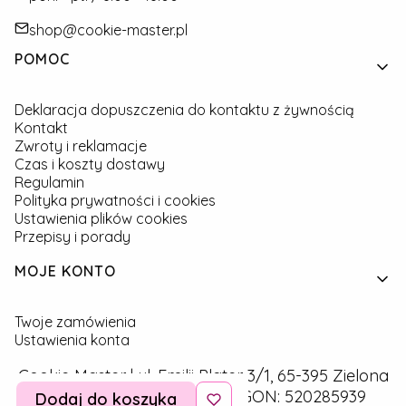
shop@cookie-master.pl
Linki w stopce
POMOC
Deklaracja dopuszczenia do kontaktu z żywnością
Kontakt
Zwroty i reklamacje
Czas i koszty dostawy
Regulamin
Polityka prywatności i cookies
Ustawienia plików cookies
Przepisy i porady
MOJE KONTO
Twoje zamówienia
Ustawienia konta
Cookie Master | ul. Emilii Plater 3/1, 65-395 Zielona
Góra | NIP: 9291757160 | REGON: 520285939
Dodaj do koszyka