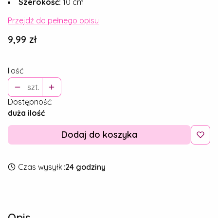
Szerokość:
10 cm
Przejdź do pełnego opisu
Cena
9,99 zł
Ilość
szt.
Dostępność:
duża ilość
Dodaj do koszyka
Czas wysyłki:
24 godziny
Opis