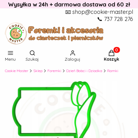
Wysyłka w 24h + darmowa dostawa od 60 zł
📧 shop@cookie-master.pl
📞 737 728 276
Otwórz wyszukiwarkę
Produkty w k
Menu
Szukaj
Zaloguj
Koszyk
Cookie Master
Sklep
Foremki
Dzień Babci i Dziadka
Ramki