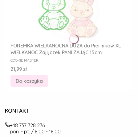
FOREMKA WIELKANOCNA DUŻA do Pierników XL
WIELKANOC Zajączek PANI ZAJĄC 15cm
PRODUCENT
COOKIE MASTER
Cena
21,99 zł
Do koszyka
KONTAKT
+48 737 728 276
pon. - pt. / 8:00 - 18:00