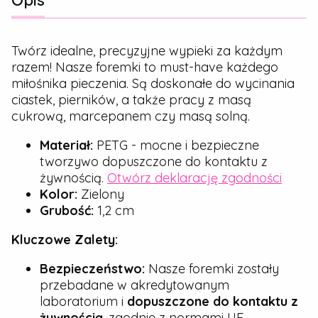
Opis
Twórz idealne, precyzyjne wypieki za każdym
razem! Nasze foremki to must-have każdego
miłośnika pieczenia. Są doskonałe do wycinania
ciastek, pierników, a także pracy z masą
cukrową, marcepanem czy masą solną.
Materiał:
PETG - mocne i bezpieczne
tworzywo dopuszczone do kontaktu z
żywnością.
Otwórz deklarację zgodności
Kolor:
Zielony
Grubość:
1,2 cm
Kluczowe Zalety:
Bezpieczeństwo:
Nasze foremki zostały
przebadane w akredytowanym
laboratorium i
dopuszczone do kontaktu z
żywnością
, zgodnie z normami UE.