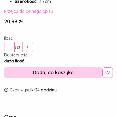
Szerokość:
8,5 cm
Przejdź do pełnego opisu
Cena
20,99 zł
Ilość
szt.
Dostępność:
duża ilość
Dodaj do koszyka
Czas wysyłki:
24 godziny