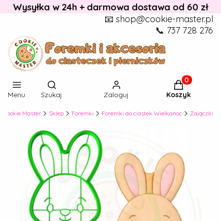
Wysyłka w 24h + darmowa dostawa od 60 zł
📧 shop@cookie-master.pl
📞 737 728 276
Otwórz wyszukiwarkę
Produkty w k
Menu
Szukaj
Zaloguj
Koszyk
Cookie Master
Sklep
Foremki
Foremki do ciastek Wielkanoc
Zajączki