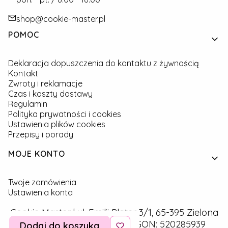
shop@cookie-master.pl
Linki w stopce
POMOC
Deklaracja dopuszczenia do kontaktu z żywnością
Kontakt
Zwroty i reklamacje
Czas i koszty dostawy
Regulamin
Polityka prywatności i cookies
Ustawienia plików cookies
Przepisy i porady
MOJE KONTO
Twoje zamówienia
Ustawienia konta
Cookie Master | ul. Emilii Plater 3/1, 65-395 Zielona
Góra | NIP: 9291757160 | REGON: 520285939
Dodaj do koszyka