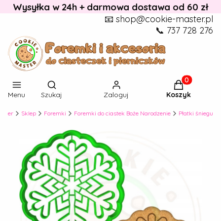
Wysyłka w 24h + darmowa dostawa od 60 zł
📧 shop@cookie-master.pl
📞 737 728 276
Otwórz wyszukiwarkę
Produkty w k
Menu
Szukaj
Zaloguj
Koszyk
aster
Sklep
Foremki
Foremki do ciastek Boże Narodzenie
Płatki śniegu