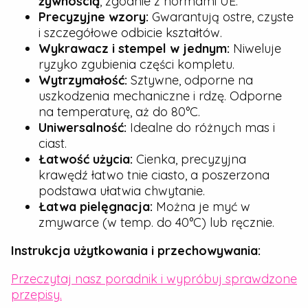
żywnością
, zgodnie z normami UE.
Precyzyjne wzory:
Gwarantują ostre, czyste
i szczegółowe odbicie kształtów.
Wykrawacz i stempel w jednym:
Niweluje
ryzyko zgubienia części kompletu.
Wytrzymałość:
Sztywne, odporne na
uszkodzenia mechaniczne i rdzę. Odporne
na temperaturę, aż do 80°C.
Uniwersalność:
Idealne do różnych mas i
ciast.
Łatwość użycia:
Cienka, precyzyjna
krawędź łatwo tnie ciasto, a poszerzona
podstawa ułatwia chwytanie.
Łatwa pielęgnacja:
Można je myć w
zmywarce (w temp. do 40°C) lub ręcznie.
Instrukcja użytkowania i przechowywania:
Przeczytaj nasz poradnik i wypróbuj sprawdzone
przepisy.