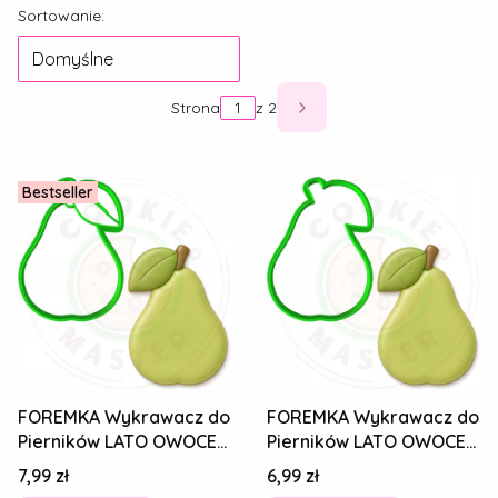
Lista produktów
Sortowanie:
Domyślne
Strona
z 2
Następne produkty
Bestseller
FOREMKA Wykrawacz do
FOREMKA Wykrawacz do
Pierników LATO OWOCE
Pierników LATO OWOCE
Jedzenie - GRUSZKA
Jedzenie - GRUSZKA
Cena
Cena
7,99 zł
6,99 zł
9cm + Przepisy
9cm + Przepisy