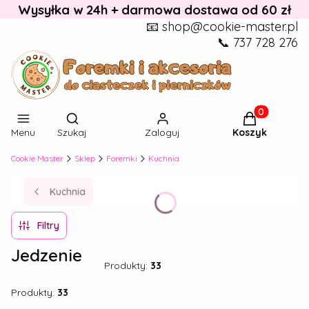
Wysyłka w 24h + darmowa dostawa od 60 zł
📧 shop@cookie-master.pl
📞 737 728 276
Otwórz wyszukiwarkę
Produkty w k
Menu
Szukaj
Zaloguj
Koszyk
Cookie Master
Sklep
Foremki
Kuchnia
Kuchnia
Filtry
Jedzenie
Produkty:
33
Produkty:
33