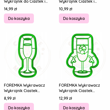
Wykrojnik do Ciastek i
Wykrojnik Ciastek i
Pierników SYLWESTER -
Pierników SYLWESTER
Cena
Cena
14,99 zł
10,99 zł
Pizza 8cm
Szampan Kieliszki
Do koszyka
Do koszyka
FOREMKA Wykrawacz
FOREMKA Wykrawacz
Wykrojnik Ciastek
Wykrojnik Ciastek
Pierników SYLWESTER
Pierników SYLWESTER
Cena
Cena
8,99 zł
12,99 zł
Szampan Kieliszek
Szampan Kieliszek
Do koszyka
Do koszyka