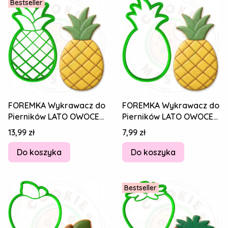
Bestseller
FOREMKA Wykrawacz do
FOREMKA Wykrawacz do
Pierników LATO OWOCE
Pierników LATO OWOCE
Jedzenie - ANANAS 10cm
Jedzenie - ANANAS 10cm
Cena
Cena
13,99 zł
7,99 zł
+ Przepisy
+ Przepisy
Do koszyka
Do koszyka
Bestseller