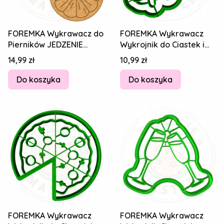
FOREMKA Wykrawacz do
FOREMKA Wykrawacz
Pierników JEDZENIE
Wykrojnik do Ciastek i
OWOCE Cytryna Plaster
Pierników SYLWESTER -
Cena
Cena
14,99 zł
10,99 zł
Cytryny 8cm
Pizza 8cm
Do koszyka
Do koszyka
FOREMKA Wykrawacz
FOREMKA Wykrawacz