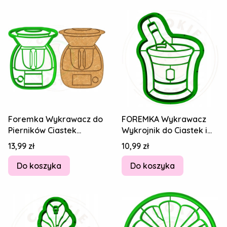
Foremka Wykrawacz do
FOREMKA Wykrawacz
Pierników Ciastek
Wykrojnik do Ciastek i
Kuchnia Robot kuchenny
Pierników SYLWESTER -
Cena
Cena
13,99 zł
10,99 zł
Thermomix 8cm
Szampan 8cm
Do koszyka
Do koszyka