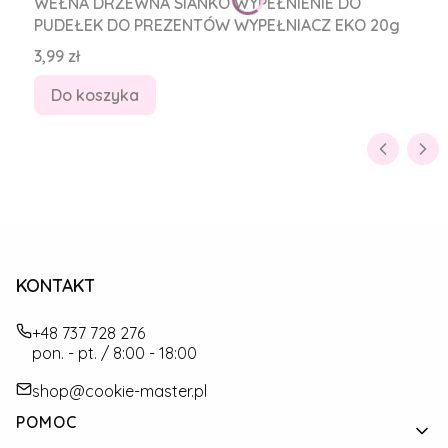
WEŁNA DRZEWNA SIANKO WYPEŁNIENIE DO
PUDEŁEK DO PREZENTÓW WYPEŁNIACZ EKO 20g
Cena
3,99 zł
Do koszyka
KONTAKT
+48 737 728 276
pon. - pt. / 8:00 - 18:00
shop@cookie-master.pl
Linki w stopce
POMOC