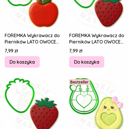
FOREMKA Wykrawacz do
FOREMKA Wykrawacz do
Pierników LATO OWOCE
Pierników LATO OWOCE
Jedzenie - JABŁKO 8cm
Jedzenie TRUSKAWKA
Cena
Cena
7,99 zł
7,99 zł
+ Przepisy
8cm + Przepisy
Do koszyka
Do koszyka
Bestseller