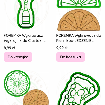
FOREMKA Wykrawacz
FOREMKA Wykrawacz do
Wykrojnik do Ciastek i
Pierników JEDZENIE
Pierników SYLWESTER -
OWOCE Cytryna Plaster
Cena
Cena
8,99 zł
9,99 zł
Szampan 8cm
Cytryny 8cm
Do koszyka
Do koszyka