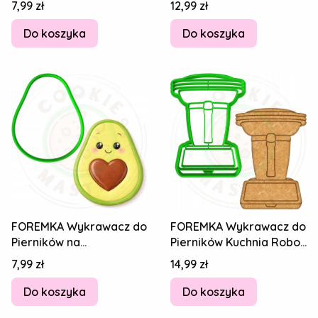
Cena
Cena
7,99 zł
12,99 zł
Serce PANI AWOKADO
Serce PAN AWOKADO
10cm
10cm
Do koszyka
Do koszyka
FOREMKA Wykrawacz do
FOREMKA Wykrawacz do
Pierników na
Pierników Kuchnia Robot
WALENTYNKI OWOCE
kuchenny Thermomix
Cena
Cena
7,99 zł
14,99 zł
Serce PAN AWOKADO
TM7 10cm
10cm
Do koszyka
Do koszyka