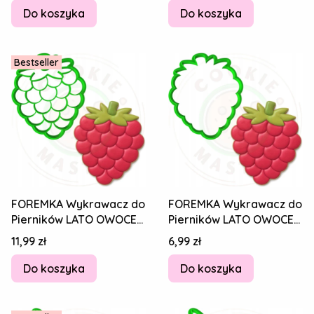
Do koszyka
Do koszyka
Bestseller
FOREMKA Wykrawacz do
FOREMKA Wykrawacz do
Pierników LATO OWOCE
Pierników LATO OWOCE
Jedzenie MALINA 8cm +
Jedzenie MALINA 8cm +
Cena
Cena
11,99 zł
6,99 zł
Przepisy
Przepisy
Do koszyka
Do koszyka