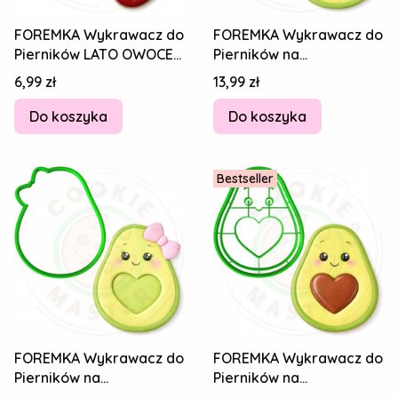
FOREMKA Wykrawacz do
FOREMKA Wykrawacz do
Pierników LATO OWOCE
Pierników na
Jedzenie TRUSKAWKA
WALENTYNKI OWOCE
Cena
Cena
6,99 zł
13,99 zł
8cm + Przepisy
Serce PANI AWOKADO
10cm
Do koszyka
Do koszyka
Bestseller
FOREMKA Wykrawacz do
FOREMKA Wykrawacz do
Pierników na
Pierników na
WALENTYNKI OWOCE
WALENTYNKI OWOCE