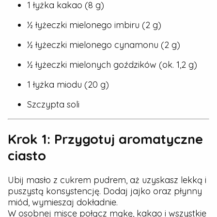
1 łyżka kakao (8 g)
½ łyżeczki mielonego imbiru (2 g)
½ łyżeczki mielonego cynamonu (2 g)
½ łyżeczki mielonych goździków (ok. 1,2 g)
1 łyżka miodu (20 g)
Szczypta soli
Krok 1: Przygotuj aromatyczne
ciasto
Ubij masło z cukrem pudrem, aż uzyskasz lekką i
puszystą konsystencję. Dodaj jajko oraz płynny
miód, wymieszaj dokładnie.
W osobnej misce połącz mąkę, kakao i wszystkie