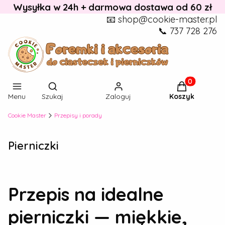
Wysyłka w 24h + darmowa dostawa od 60 zł
📧 shop@cookie-master.pl
📞 737 728 276
Otwórz wyszukiwarkę
Produkty w k
Menu
Szukaj
Zaloguj
Koszyk
Cookie Master
Przepisy i porady
Pierniczki
Przepis na idealne
pierniczki — miękkie,