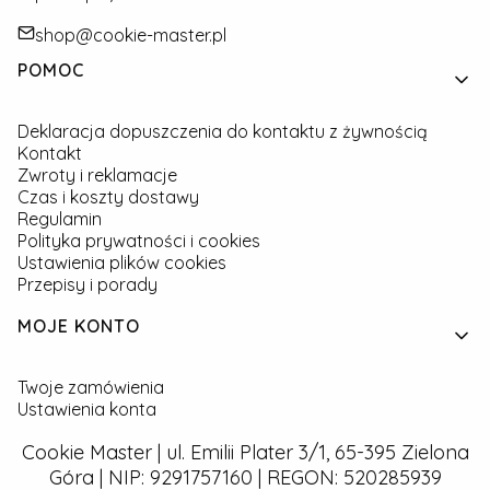
shop@cookie-master.pl
Linki w stopce
POMOC
Deklaracja dopuszczenia do kontaktu z żywnością
Kontakt
Zwroty i reklamacje
Czas i koszty dostawy
Regulamin
Polityka prywatności i cookies
Ustawienia plików cookies
Przepisy i porady
MOJE KONTO
Twoje zamówienia
Ustawienia konta
Cookie Master | ul. Emilii Plater 3/1, 65-395 Zielona
Góra | NIP: 9291757160 | REGON: 520285939